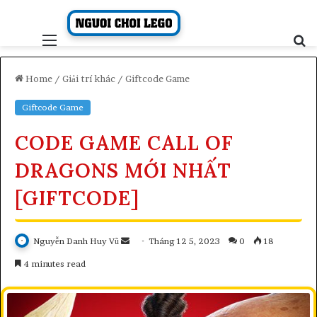
Skip
to
content
Menu
S
fo
Home
/
Giải trí khác
/
Giftcode Game
Giftcode Game
CODE GAME CALL OF
DRAGONS MỚI NHẤT
[GIFTCODE]
Send
Nguyễn Danh Huy Vũ
Tháng 12 5, 2023
0
18
an
4 minutes read
email