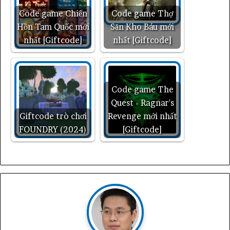
Code game Chiến
Code game Thợ
Hồn Tam Quốc mới
Săn Kho Báu mới
nhất [Giftcode]
nhất [Giftcode]
Code game The
Quest - Ragnar's
Giftcode trò chơi
Revenge mới nhất
FOUNDRY (2024)
[Giftcode]