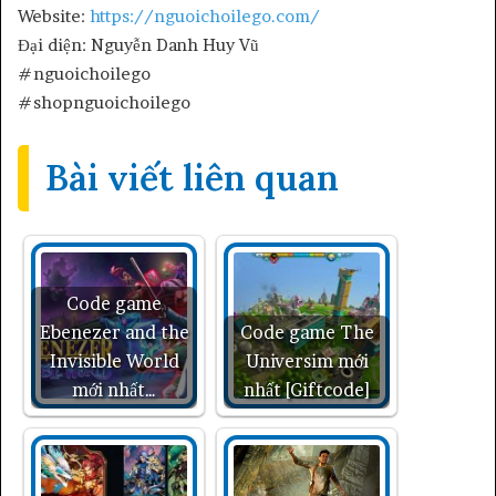
Website:
https://nguoichoilego.com/
Đại diện: Nguyễn Danh Huy Vũ
#nguoichoilego
#shopnguoichoilego
Bài viết liên quan
Code game
Ebenezer and the
Code game The
Invisible World
Universim mới
mới nhất…
nhất [Giftcode]