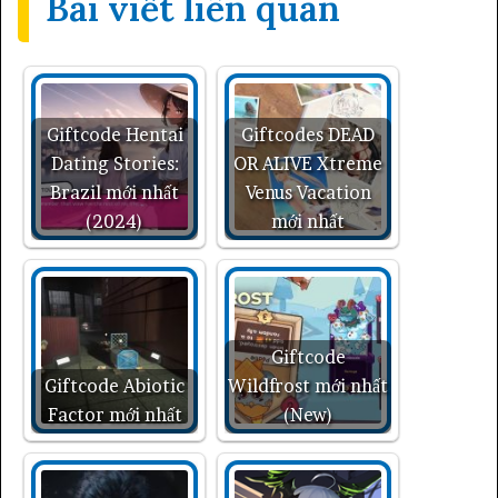
Bài viết liên quan
Giftcode Hentai
Giftcodes DEAD
Dating Stories:
OR ALIVE Xtreme
Brazil mới nhất
Venus Vacation
(2024)
mới nhất
Giftcode
Giftcode Abiotic
Wildfrost mới nhất
Factor mới nhất
(New)