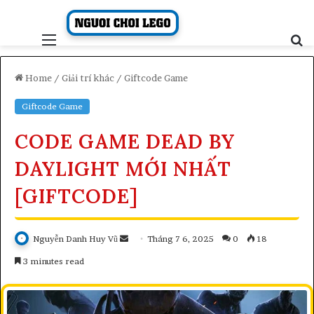
Skip
to
content
Menu
S
fo
Home
/
Giải trí khác
/
Giftcode Game
Giftcode Game
CODE GAME DEAD BY
DAYLIGHT MỚI NHẤT
[GIFTCODE]
Send
Nguyễn Danh Huy Vũ
Tháng 7 6, 2025
0
18
an
3 minutes read
email