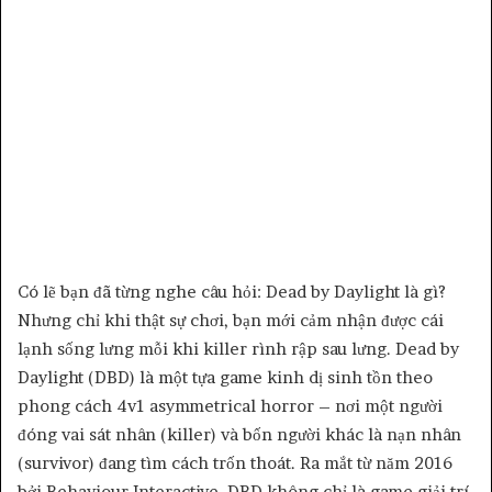
Có lẽ bạn đã từng nghe câu hỏi: Dead by Daylight là gì?
Nhưng chỉ khi thật sự chơi, bạn mới cảm nhận được cái
lạnh sống lưng mỗi khi killer rình rập sau lưng. Dead by
Daylight (DBD) là một tựa game kinh dị sinh tồn theo
phong cách 4v1 asymmetrical horror – nơi một người
đóng vai sát nhân (killer) và bốn người khác là nạn nhân
(survivor) đang tìm cách trốn thoát. Ra mắt từ năm 2016
bởi Behaviour Interactive, DBD không chỉ là game giải trí,