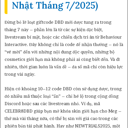
Nhật Tháng 7/2025)
Đừng bỏ lỡ loạt giftcode DBD mới được tung ra trong
tháng 7 này – phần lớn là từ các sự kiện đặc biệt,
livestream bí mật, hoặc các chiến dịch tri ân từ Behaviour
Interactive. Đây không chỉ là code để nhận thưởng – nó là
“vé mời” đến với những nội dung độc quyền, những bộ
cosmetics giới hạn mà không phải ai cũng biết đến. Và dĩ
nhiên, thời gian luôn là vấn đề – đa số mã chỉ còn hiệu lực
trong vài ngày.
Hiện có khoảng 10–12 code DBD còn sử dụng được, trong
đó nhiều mã thuộc loại “ẩn” – chỉ hé lộ trong cộng đồng
Discord hoặc sau các livestream nhỏ. Ví dụ, mã
CELEBR8DBD giúp bạn mở khóa skin giới hạn cho Meg –
thứ mà vài tháng nữa, có thể bị săn với giá cao trong các
phiên bản tái phát hành. Hay như NEWTRIALS2025, một