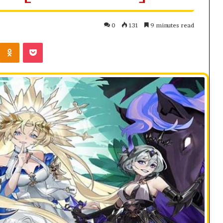
0
131
9 minutes read
Kontakte
Odnoklassniki
Pocket