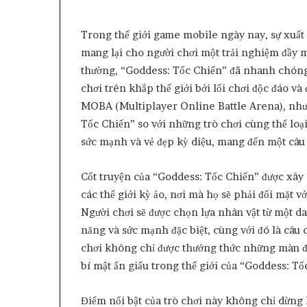
Trong thế giới game mobile ngày nay, sự xuất
mang lại cho người chơi một trải nghiệm đầy 
thường, “Goddess: Tốc Chiến” đã nhanh chóng 
chơi trên khắp thế giới bởi lối chơi độc đáo và
MOBA (Multiplayer Online Battle Arena), nhưn
Tốc Chiến” so với những trò chơi cùng thể loại
sức mạnh và vẻ đẹp kỳ diệu, mang đến một câu 
Cốt truyện của “Goddess: Tốc Chiến” được xây d
các thế giới kỳ ảo, nơi mà họ sẽ phải đối mặt vớ
Người chơi sẽ được chọn lựa nhân vật từ một d
năng và sức mạnh đặc biệt, cùng với đó là câu 
chơi không chỉ được thưởng thức những màn 
bí mật ẩn giấu trong thế giới của “Goddess: Tố
Điểm nổi bật của trò chơi này không chỉ dừng 