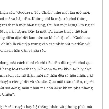
 hiện của “Goddess: Tốc Chiến” như một làn gió mới,
mới mẻ và hấp dẫn. Không chỉ là một trò chơi thông
trở thành một hiện tượng, thu hút một lượng lớn người
 đồ họa ấn tượng. Đây là một tựa game thuộc thể loại
g điểm đặc biệt làm nên sự khác biệt của “Goddess:
 chính là việc tập trung vào các nhân vật nữ thần với
chuyện hấp dẫn và sâu sắc.
ựng một cách tỉ mỉ và chi tiết, dẫn dắt người chơi qua
i hàng loạt thử thách để bảo vệ vũ trụ khỏi sự hủy diệt.
anh sách các nữ thần, mỗi nữ thần đều sở hữu những kỹ
chuyện riêng biệt và sâu sắc. Qua mỗi trận chiến, người
đấu sôi động, mãn nhãn mà còn được khám phá những
c Chiến”.
lại ở cốt truyện hay hệ thống nhân vật phong phú, mà