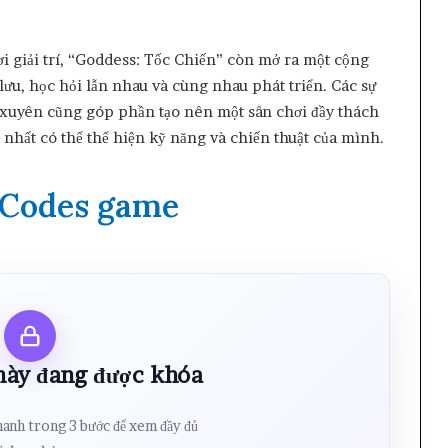
ơi giải trí, “Goddess: Tốc Chiến” còn mở ra một cộng
lưu, học hỏi lẫn nhau và cùng nhau phát triển. Các sự
g xuyên cũng góp phần tạo nên một sân chơi đầy thách
 nhất có thể thể hiện kỹ năng và chiến thuật của mình.
 Codes game
 này đang được khóa
hanh trong 3 bước để xem đầy đủ