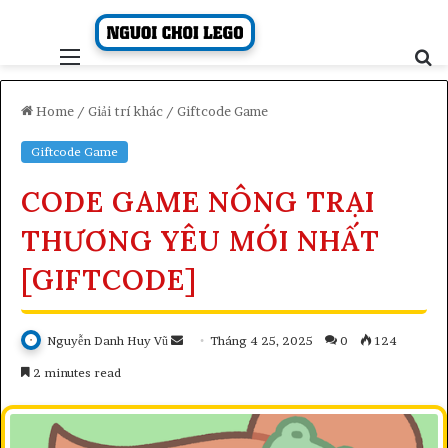
Skip
to
content
Menu
S
fo
Home
/
Giải trí khác
/
Giftcode Game
Giftcode Game
CODE GAME NÔNG TRẠI
THƯƠNG YÊU MỚI NHẤT
[GIFTCODE]
Send
Nguyễn Danh Huy Vũ
Tháng 4 25, 2025
0
124
an
2 minutes read
email