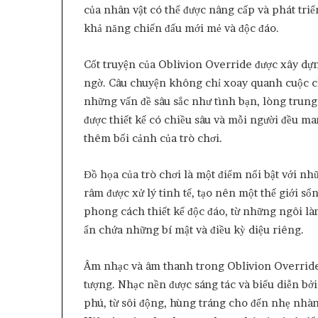
của nhân vật có thể được nâng cấp và phát t
khả năng chiến đấu mới mẻ và độc đáo.
Cốt truyện của Oblivion Override được xây dựn
ngờ. Câu chuyện không chỉ xoay quanh cuộc ch
những vấn đề sâu sắc như tình bạn, lòng trun
được thiết kế có chiều sâu và mỗi người đều 
thêm bối cảnh của trò chơi.
Đồ họa của trò chơi là một điểm nổi bật với n
râm được xử lý tinh tế, tạo nên một thế giới s
phong cách thiết kế độc đáo, từ những ngôi là
ẩn chứa những bí mật và điều kỳ diệu riêng.
Âm nhạc và âm thanh trong Oblivion Overrid
tượng. Nhạc nền được sáng tác và biểu diễn b
phú, từ sôi động, hùng tráng cho đến nhẹ nhàn