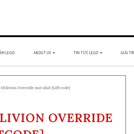
ẨM LEGO
ABOUT US
TIN TỨC LEGO
GIẢI TR
Oblivion Override mới nhất [Giftcode]
LIVION OVERRIDE