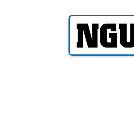
Skip
to
content