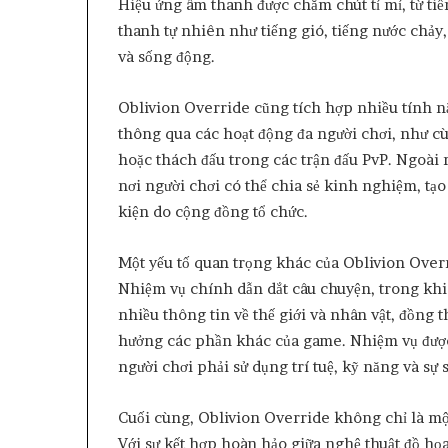
Hiệu ứng âm thanh được chăm chút tỉ mỉ, từ ti
thanh tự nhiên như tiếng gió, tiếng nước chảy
và sống động.
Oblivion Override cũng tích hợp nhiều tính n
thông qua các hoạt động đa người chơi, như cù
hoặc thách đấu trong các trận đấu PvP. Ngoài
nơi người chơi có thể chia sẻ kinh nghiệm, tạo
kiện do cộng đồng tổ chức.
Một yếu tố quan trọng khác của Oblivion Over
Nhiệm vụ chính dẫn dắt câu chuyện, trong kh
nhiều thông tin về thế giới và nhân vật, đồng 
hưởng các phần khác của game. Nhiệm vụ được 
người chơi phải sử dụng trí tuệ, kỹ năng và sự 
Cuối cùng, Oblivion Override không chỉ là một
Với sự kết hợp hoàn hảo giữa nghệ thuật đồ họa