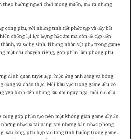
riển theo hướng người chơi mong muốn, mở ra những
g công phu, với những tình tiết phức tạp và đầy bất
iến chống lại lực lượng hắc ám mà còn đề cập đến
g thành, và sự hy sinh. Những nhân vật phụ trong game
mang một câu chuyện riêng, góp phần làm phong phú
hững cảnh quan tuyệt đẹp, hiệu ứng ánh sáng và bóng
ống động và chân thực. Mỗi khu vực trong game đều có
ng yên bình đến những lâu đài nguy nga, mỗi nơi đều
e cũng góp phần tạo nên một không gian game đầy ấn
ởi những nhạc sĩ tài năng, với những bản nhạc phong
g, sâu lắng, phù hợp với từng tình huống trong game.