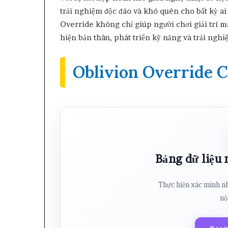
trải nghiệm độc đáo và khó quên cho bất kỳ ai
Override không chỉ giúp người chơi giải trí m
hiện bản thân, phát triển kỹ năng và trải ng
Oblivion Override 
Bảng dữ liệu
Thực hiện xác minh n
nộ