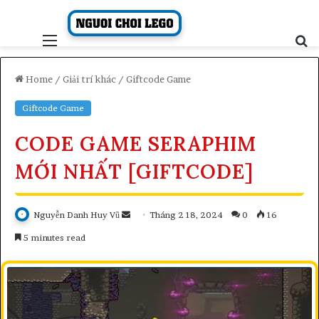
Skip
to
content
Menu
S
fo
Home
/
Giải trí khác
/
Giftcode Game
Giftcode Game
CODE GAME SERAPHIM
MỚI NHẤT [GIFTCODE]
Send
Nguyễn Danh Huy Vũ
Tháng 2 18, 2024
0
16
an
5 minutes read
email