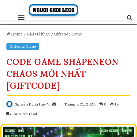
Skip
to
content
Menu
S
fo
Home
/
Giải trí khác
/
Giftcode Game
Giftcode Game
CODE GAME SHAPENEON
CHAOS MỚI NHẤT
[GIFTCODE]
Send
Nguyễn Danh Huy Vũ
Tháng 2 21, 2024
0
18
an
6 minutes read
email