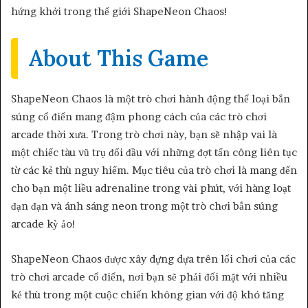
hứng khởi trong thế giới ShapeNeon Chaos!
About This Game
ShapeNeon Chaos là một trò chơi hành động thể loại bắn
súng cổ điển mang đậm phong cách của các trò chơi
arcade thời xưa. Trong trò chơi này, bạn sẽ nhập vai là
một chiếc tàu vũ trụ đối đầu với những đợt tấn công liên tục
từ các kẻ thù nguy hiểm. Mục tiêu của trò chơi là mang đến
cho bạn một liều adrenaline trong vài phút, với hàng loạt
đạn đạn và ánh sáng neon trong một trò chơi bắn súng
arcade kỳ ảo!
ShapeNeon Chaos được xây dựng dựa trên lối chơi của các
trò chơi arcade cổ điển, nơi bạn sẽ phải đối mặt với nhiều
kẻ thù trong một cuộc chiến không gian với độ khó tăng