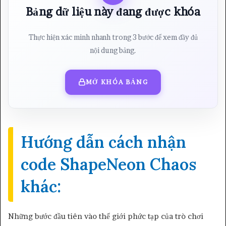
Bảng dữ liệu này đang được khóa
Thực hiện xác minh nhanh trong 3 bước để xem đầy đủ
nội dung bảng.
MỞ KHÓA BẢNG
Hướng dẫn cách nhận
code ShapeNeon Chaos
khác:
Những bước đầu tiên vào thế giới phức tạp của trò chơi