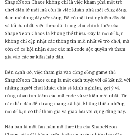
ShapeNeon Chaos không chỉ là việc khám phá một trò
chơi điện tử mới mà còn là việc khám phá một cộng đồng
đam mê đong đầy sức sống. Để có một trải nghiệm đầy đủ
và tối ưu nhất, việc theo dõi trang chủ chính thức của
ShapeNeon Chaos là không thể thiếu. Đây là nơi để bạn
không chỉ cập nhật các thông tin mới nhất về trò chơi, mà
còn có cơ hội nhận được các mã code độc quyền và tham
gia vào các sự kiện hấp dẫn.
Bên cạnh đó, việc tham gia vào cộng đồng game thủ
ShapeNeon Chaos cũng là một cách tuyệt vời để kết nối với
những người chơi khác, chia sẻ kinh nghiệm, gợi ý và
cùng nhau tìm kiếm các mã code và sự kiện mới nhất. Từ
các diễn đàn đến trang mạng xã hội, không thiếu những
nơi để bạn có thể tham gia và giao lưu với cộng đồng này.
Nếu bạn là một fan hâm mộ thực thụ của ShapeNeon
Chaos, việc đặt hàng trước hoặc mua các phiên bản đặc