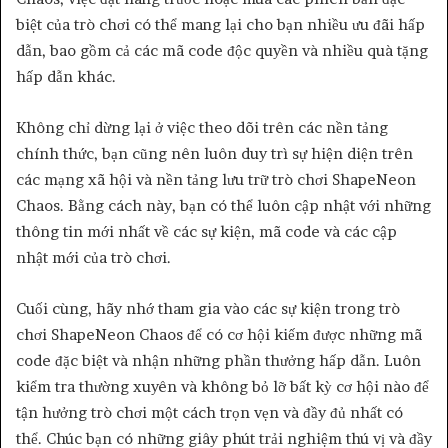
biệt của trò chơi có thể mang lại cho bạn nhiều ưu đãi hấp
dẫn, bao gồm cả các mã code độc quyền và nhiều quà tặng
hấp dẫn khác.
Không chỉ dừng lại ở việc theo dõi trên các nền tảng
chính thức, bạn cũng nên luôn duy trì sự hiện diện trên
các mạng xã hội và nền tảng lưu trữ trò chơi ShapeNeon
Chaos. Bằng cách này, bạn có thể luôn cập nhật với những
thông tin mới nhất về các sự kiện, mã code và các cập
nhật mới của trò chơi.
Cuối cùng, hãy nhớ tham gia vào các sự kiện trong trò
chơi ShapeNeon Chaos để có cơ hội kiếm được những mã
code đặc biệt và nhận những phần thưởng hấp dẫn. Luôn
kiểm tra thường xuyên và không bỏ lỡ bất kỳ cơ hội nào để
tận hưởng trò chơi một cách trọn vẹn và đầy đủ nhất có
thể. Chúc bạn có những giây phút trải nghiệm thú vị và đầy