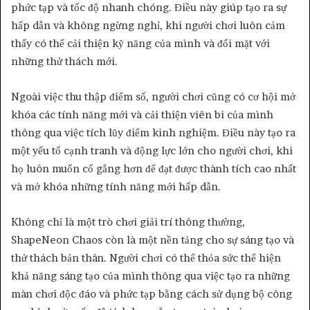
phức tạp và tốc độ nhanh chóng. Điều này giúp tạo ra sự
hấp dẫn và không ngừng nghỉ, khi người chơi luôn cảm
thấy có thể cải thiện kỹ năng của mình và đối mặt với
những thử thách mới.
Ngoài việc thu thập điểm số, người chơi cũng có cơ hội mở
khóa các tính năng mới và cải thiện viên bi của mình
thông qua việc tích lũy điểm kinh nghiệm. Điều này tạo ra
một yếu tố cạnh tranh và động lực lớn cho người chơi, khi
họ luôn muốn cố gắng hơn để đạt được thành tích cao nhất
và mở khóa những tính năng mới hấp dẫn.
Không chỉ là một trò chơi giải trí thông thường,
ShapeNeon Chaos còn là một nền tảng cho sự sáng tạo và
thử thách bản thân. Người chơi có thể thỏa sức thể hiện
khả năng sáng tạo của mình thông qua việc tạo ra những
màn chơi độc đáo và phức tạp bằng cách sử dụng bộ công