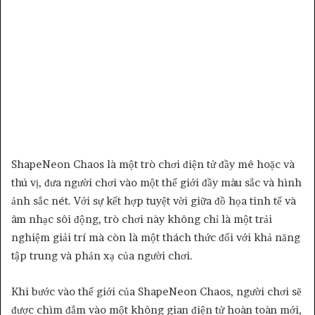
ShapeNeon Chaos là một trò chơi điện tử đầy mê hoặc và
thú vị, đưa người chơi vào một thế giới đầy màu sắc và hình
ảnh sắc nét. Với sự kết hợp tuyệt vời giữa đồ họa tinh tế và
âm nhạc sôi động, trò chơi này không chỉ là một trải
nghiệm giải trí mà còn là một thách thức đối với khả năng
tập trung và phản xạ của người chơi.
Khi bước vào thế giới của ShapeNeon Chaos, người chơi sẽ
được chìm đắm vào một không gian điện tử hoàn toàn mới,