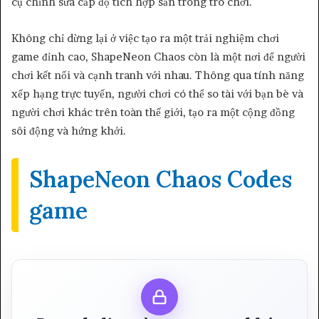
cụ chỉnh sửa cấp độ tích hợp sẵn trong trò chơi.
Không chỉ dừng lại ở việc tạo ra một trải nghiệm chơi
game đỉnh cao, ShapeNeon Chaos còn là một nơi để người
chơi kết nối và cạnh tranh với nhau. Thông qua tính năng
xếp hạng trực tuyến, người chơi có thể so tài với bạn bè và
người chơi khác trên toàn thế giới, tạo ra một cộng đồng
sôi động và hứng khởi.
ShapeNeon Chaos Codes
game