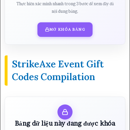
Thực hiện xác minh nhanh trong 3 bước để xem đầy đủ
nội dung bảng.
MỞ KHÓA BẢNG
StrikeAxe Event Gift
Codes Compilation
Bảng dữ liệu này đang được khóa