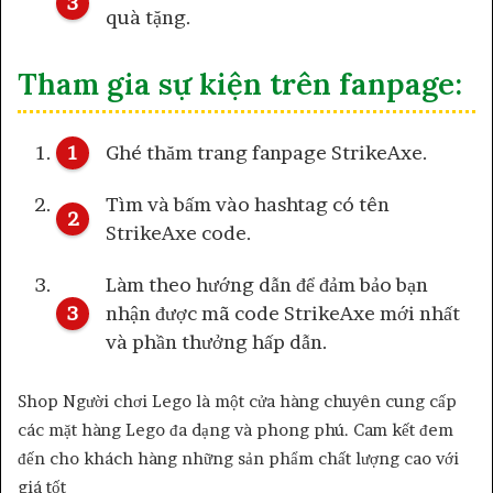
quà tặng.
Tham gia sự kiện trên fanpage:
Ghé thăm trang fanpage StrikeAxe.
Tìm và bấm vào hashtag có tên
StrikeAxe code.
Làm theo hướng dẫn để đảm bảo bạn
nhận được mã code StrikeAxe mới nhất
và phần thưởng hấp dẫn.
Shop Người chơi Lego là một cửa hàng chuyên cung cấp
các mặt hàng Lego đa dạng và phong phú. Cam kết đem
đến cho khách hàng những sản phẩm chất lượng cao với
giá tốt