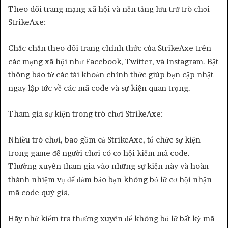
Theo dõi trang mạng xã hội và nền tảng lưu trữ trò chơi
StrikeAxe:
Chắc chắn theo dõi trang chính thức của StrikeAxe trên
các mạng xã hội như Facebook, Twitter, và Instagram. Bật
thông báo từ các tài khoản chính thức giúp bạn cập nhật
ngay lập tức về các mã code và sự kiện quan trọng.
Tham gia sự kiện trong trò chơi StrikeAxe:
Nhiều trò chơi, bao gồm cả StrikeAxe, tổ chức sự kiện
trong game để người chơi có cơ hội kiếm mã code.
Thường xuyên tham gia vào những sự kiện này và hoàn
thành nhiệm vụ để đảm bảo bạn không bỏ lỡ cơ hội nhận
mã code quý giá.
Hãy nhớ kiểm tra thường xuyên để không bỏ lỡ bất kỳ mã