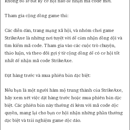
không bỏ lỡ bất kỳ cơ hội nào để nhận mã code mới.
Tham gia cộng đồng game thủ:
Các diễn đàn, trang mạng xã hội, và nhóm chơi game
StrikeAxe là những nơi tuyệt vời để cảm nhận đồng đội và
tìm kiếm mã code. Tham gia vào các cuộc trò chuyện,
thảo luận, và theo dõi gợi ý từ cộng đồng để có cơ hội tốt
nhất để nhận mã code StrikeAxe.
Đặt hàng trước và mua phiên bản đặc biệt:
Nếu bạn là một người hâm mộ trung thành của StrikeAxe,
hãy xem xét việc đặt hàng trước hoặc mua phiên bản đặc
biệt. Các phiên bản này thường đi kèm với mã code độc
quyền, mang lại cho bạn cơ hội nhận những phần thưởng
đặc biệt và trải nghiệm game độc đáo.