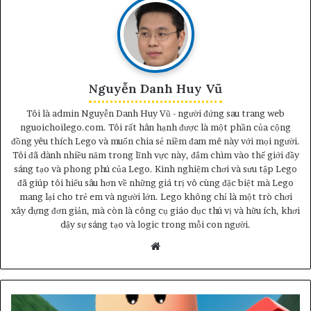
Nguyễn Danh Huy Vũ
Tôi là admin Nguyễn Danh Huy Vũ - người đứng sau trang web
nguoichoilego.com. Tôi rất hân hạnh được là một phần của cộng
đồng yêu thích Lego và muốn chia sẻ niềm đam mê này với mọi người.
Tôi đã dành nhiều năm trong lĩnh vực này, đắm chìm vào thế giới đầy
sáng tạo và phong phú của Lego. Kinh nghiệm chơi và sưu tập Lego
đã giúp tôi hiểu sâu hơn về những giá trị vô cùng đặc biệt mà Lego
mang lại cho trẻ em và người lớn. Lego không chỉ là một trò chơi
xây dựng đơn giản, mà còn là công cụ giáo dục thú vị và hữu ích, khơi
dậy sự sáng tạo và logic trong mỗi con người.
Website