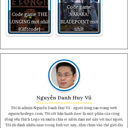
Code game
Code game THE
NARAKA:
LONGING mới nhất
BLADEPOINT mới
[Giftcode]
nhất
Nguyễn Danh Huy Vũ
Tôi là admin Nguyễn Danh Huy Vũ - người đứng sau trang web
nguoichoilego.com. Tôi rất hân hạnh được là một phần của cộng
đồng yêu thích Lego và muốn chia sẻ niềm đam mê này với mọi người.
Tôi đã dành nhiều năm trong lĩnh vực này, đắm chìm vào thế giới đầy