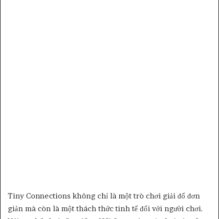
Tiny Connections không chỉ là một trò chơi giải đố đơn
giản mà còn là một thách thức tinh tế đối với người chơi.