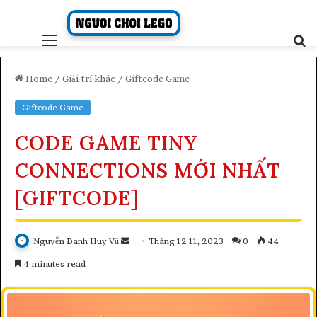
Skip
to
content
Menu
S
fo
Home
/
Giải trí khác
/
Giftcode Game
Giftcode Game
CODE GAME TINY
CONNECTIONS MỚI NHẤT
[GIFTCODE]
Send
Nguyễn Danh Huy Vũ
Tháng 12 11, 2023
0
44
an
4 minutes read
email