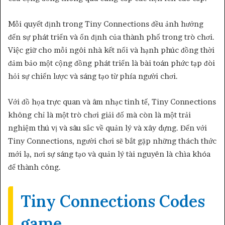
Mỗi quyết định trong Tiny Connections đều ảnh hưởng
đến sự phát triển và ổn định của thành phố trong trò chơi.
Việc giữ cho mỗi ngôi nhà kết nối và hạnh phúc đồng thời
đảm bảo một cộng đồng phát triển là bài toán phức tạp đòi
hỏi sự chiến lược và sáng tạo từ phía người chơi.
Với đồ họa trực quan và âm nhạc tinh tế, Tiny Connections
không chỉ là một trò chơi giải đố mà còn là một trải
nghiệm thú vị và sâu sắc về quản lý và xây dựng. Đến với
Tiny Connections, người chơi sẽ bắt gặp những thách thức
mới lạ, nơi sự sáng tạo và quản lý tài nguyên là chìa khóa
để thành công.
Tiny Connections Codes
game