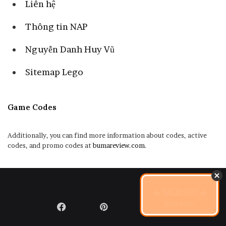
Liên hệ
Thông tin NAP
Nguyễn Danh Huy Vũ
Sitemap Lego
Game Codes
Additionally, you can find more information about codes, active
codes, and promo codes at
bumareview.com
.
🔥 SALE SỐC 🔥
Mua ngay
Facebook
Pinterest
LinkedIn
Flickr