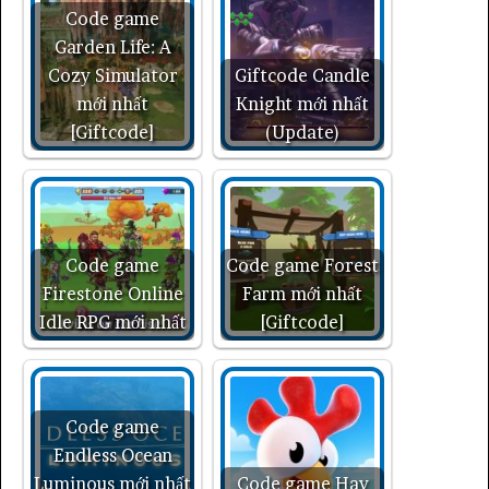
Code game
Garden Life: A
Cozy Simulator
Giftcode Candle
mới nhất
Knight mới nhất
[Giftcode]
(Update)
Code game
Code game Forest
Firestone Online
Farm mới nhất
Idle RPG mới nhất
[Giftcode]
Code game
Endless Ocean
Luminous mới nhất
Code game Hay