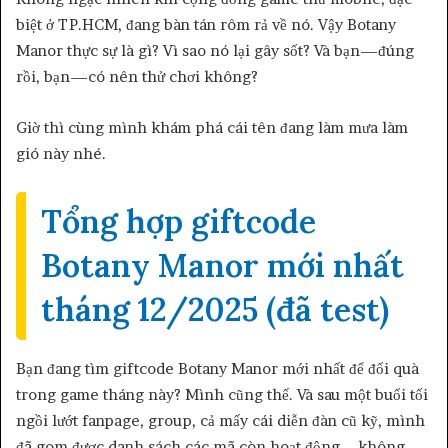
biệt ở TP.HCM, đang bàn tán rôm rả về nó. Vậy Botany
Manor thực sự là gì? Vì sao nó lại gây sốt? Và bạn—đúng
rồi, bạn—có nên thử chơi không?
Giờ thì cùng mình khám phá cái tên đang làm mưa làm
gió này nhé.
Tổng hợp giftcode
Botany Manor mới nhất
tháng 12/2025 (đã test)
Bạn đang tìm giftcode Botany Manor mới nhất để đổi quà
trong game tháng này? Mình cũng thế. Và sau một buổi tối
ngồi lướt fanpage, group, cả mấy cái diễn đàn cũ kỹ, mình
đã gom được danh sách các mã còn hoạt động—không