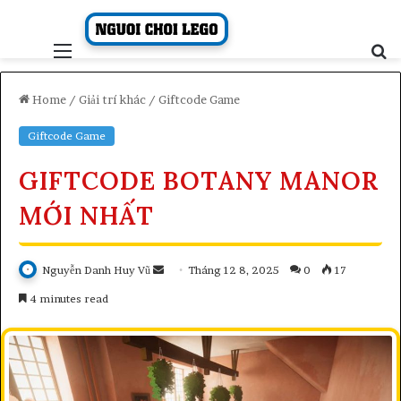
Skip
to
content
Menu
S
fo
Home
/
Giải trí khác
/
Giftcode Game
Giftcode Game
GIFTCODE BOTANY MANOR
MỚI NHẤT
Send
Nguyễn Danh Huy Vũ
Tháng 12 8, 2025
0
17
an
4 minutes read
email