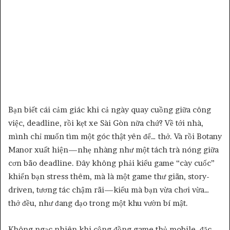
Bạn biết cái cảm giác khi cả ngày quay cuồng giữa công
việc, deadline, rồi kẹt xe Sài Gòn nữa chứ? Về tới nhà,
mình chỉ muốn tìm một góc thật yên để… thở. Và rồi Botany
Manor xuất hiện—nhẹ nhàng như một tách trà nóng giữa
cơn bão deadline. Đây không phải kiểu game “cày cuốc”
khiến bạn stress thêm, mà là một game thư giãn, story-
driven, tương tác chậm rãi—kiểu mà bạn vừa chơi vừa…
thở đều, như đang dạo trong một khu vườn bí mật.
Không ngạc nhiên khi cộng đồng game thủ mobile, đặc