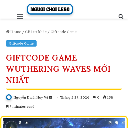
Skip
to
content
Menu
S
fo
Home
/
Giải trí khác
/
Giftcode Game
Giftcode Game
GIFTCODE GAME
WUTHERING WAVES MỚI
NHẤT
Send
Nguyễn Danh Huy Vũ
Tháng 5 27, 2026
0
158
an
7 minutes read
email