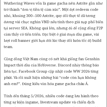
Wuthering Waves vốn là game gacha nên Astrite gần như
trở thành “đơn vị tiền tệ cảm xúc”. Một đợt redeem code
nhỏ, khoảng 300–500 Astrite, quy đổi thực tế đã tương
đương vài chục nghìn VND nếu tính theo giá nạp phổ biến
tại server SEA. Không quá lớn, nhưng đủ để cộng đồng F2P
cảm thấy có tiến triển. Đặc biệt ở giai đoạn đầu game, vài
lượt roll banner giới hạn đôi lúc thay đổi luôn tốc độ build
team.
Cộng đồng Việt Nam cũng có nét khá giống fan Genshin
Impact thời đầu của HoYoverse. Discord nhảy thông báo
liên tục. Facebook Group cập nhật code WW 2026 từng
phút. Và rồi xuất hiện những bài “code còn hạn không
anh em?”. Đúng kiểu văn hóa game gacha châu Á.
Tính đến tháng 5/2026, nhiều code đang lưu hành theo
từng sự kiện ingame, livestream update và chiến dịch