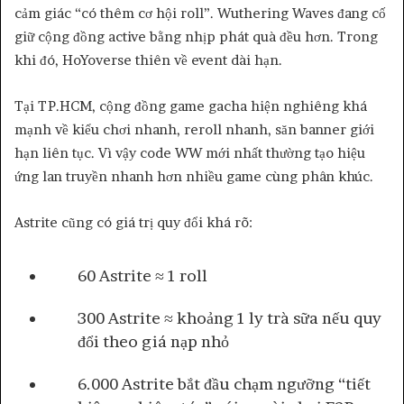
cảm giác “có thêm cơ hội roll”. Wuthering Waves đang cố
giữ cộng đồng active bằng nhịp phát quà đều hơn. Trong
khi đó, HoYoverse thiên về event dài hạn.
Tại TP.HCM, cộng đồng game gacha hiện nghiêng khá
mạnh về kiểu chơi nhanh, reroll nhanh, săn banner giới
hạn liên tục. Vì vậy code WW mới nhất thường tạo hiệu
ứng lan truyền nhanh hơn nhiều game cùng phân khúc.
Astrite cũng có giá trị quy đổi khá rõ:
60 Astrite ≈ 1 roll
300 Astrite ≈ khoảng 1 ly trà sữa nếu quy
đổi theo giá nạp nhỏ
6.000 Astrite bắt đầu chạm ngưỡng “tiết