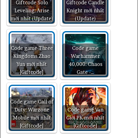
Giftcode Solo
Giftcode Candle
Leveling: Arise
Knight mới nhất
mới nhất (Update)
(Update)
Code game Three
Code game
Kingdoms Zhao
Warhammer
Yun mới nhất
40,000: Chaos
[Giftcode]
Gate -…
Code game Call of
Duty: Warzone
Code game Vạn
Mobile mới nhất
Giới PK mới nhất
[Giftcode]
[Giftcode]