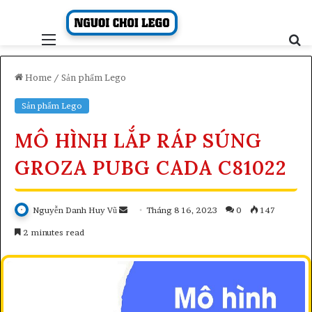
Skip
to
content
Menu
S
fo
Home
/
Sản phẩm Lego
Sản phẩm Lego
MÔ HÌNH LẮP RÁP SÚNG
GROZA PUBG CADA C81022
Send
Nguyễn Danh Huy Vũ
Tháng 8 16, 2023
0
147
an
2 minutes read
email