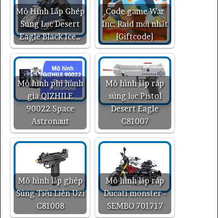
Mô Hình Lắp Ghép
Code game War
Súng Lục Desert
Inc: Raid mới nhất
Eagle Black Ice…
[Giftcode]
Mô hình phi hành
Mô hình lắp ráp
gia QIZHILE
súng lục Pistol
90022 Space
Desert Eagle
Astronaut
C81007
Mô hình lắp ghép
Mô hình lắp ráp
Súng Tiểu Liên Uzi
Ducati monster -
C81008
SEMBO 701717