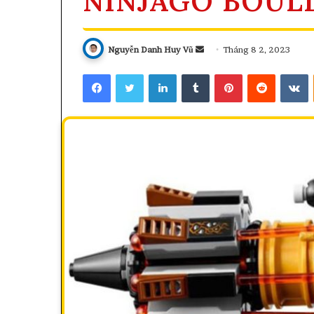
NINJAGO BOUL
Send
Nguyễn Danh Huy Vũ
Tháng 8 2, 2023
an
Facebook
Twitter
LinkedIn
Tumblr
Pinterest
Reddit
V
email