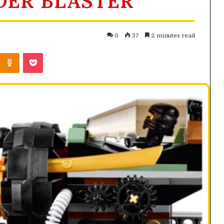
DER BLASTER
0
37
2 minutes read
Kontakte
Odnoklassniki
Pocket