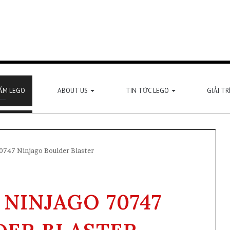
ẨM LEGO
ABOUT US
TIN TỨC LEGO
GIẢI TR
747 Ninjago Boulder Blaster
NINJAGO 70747