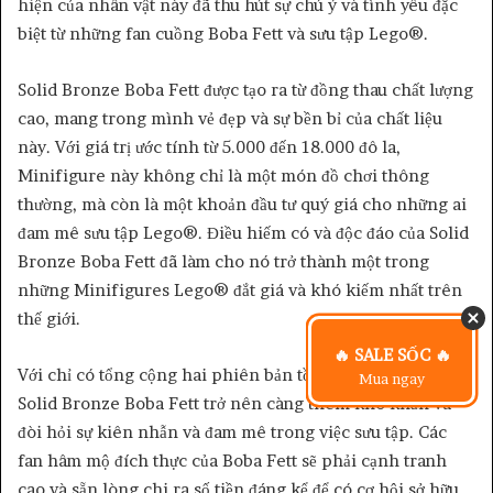
hiện của nhân vật này đã thu hút sự chú ý và tình yêu đặc
biệt từ những fan cuồng Boba Fett và sưu tập Lego®.
Solid Bronze Boba Fett được tạo ra từ đồng thau chất lượng
cao, mang trong mình vẻ đẹp và sự bền bỉ của chất liệu
này. Với giá trị ước tính từ 5.000 đến 18.000 đô la,
Minifigure này không chỉ là một món đồ chơi thông
thường, mà còn là một khoản đầu tư quý giá cho những ai
đam mê sưu tập Lego®. Điều hiếm có và độc đáo của Solid
Bronze Boba Fett đã làm cho nó trở thành một trong
những Minifigures Lego® đắt giá và khó kiếm nhất trên
thế giới.
🔥 SALE SỐC 🔥
Với chỉ có tổng cộng hai phiên bản tồn tại, việc sở hữu
Mua ngay
Solid Bronze Boba Fett trở nên càng thêm khó khăn và
đòi hỏi sự kiên nhẫn và đam mê trong việc sưu tập. Các
fan hâm mộ đích thực của Boba Fett sẽ phải cạnh tranh
cao và sẵn lòng chi ra số tiền đáng kể để có cơ hội sở hữu