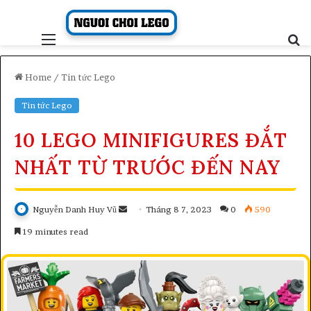
Skip
to
content
Menu
S
fo
Home
/
Tin tức Lego
Tin tức Lego
10 LEGO MINIFIGURES ĐẮT
NHẤT TỪ ​​TRƯỚC ĐẾN NAY
Send
Nguyễn Danh Huy Vũ
Tháng 8 7, 2023
0
590
an
19 minutes read
email