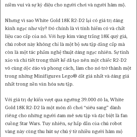
niềm vui và sự kỳ diệu cho người chơi và người hâm mộ.
Nhưng vì sao White Gold 18K R2-D2 lại có giá trị đáng
kinh ngạc như vậy? Đó chính là vì tính hiếm có và chất
liệu cao cấp của nó. Với hợp kim vàng trắng 18K quý giá,
chú robot này không chỉ là một bộ sưu tập đẳng cấp mà
còn là một tác phẩm nghệ thuật đáng ngạc nhiên. Sự tinh
xảo và chi tiết trong thiết kế đã tạo nên một chiếc R2-D2
vô cùng độc đáo và phong cách, làm cho nó trở thành một
trong những Minifigures Lego® đắt giá nhất và đáng giá
nhất trong nền văn hóa sưu tập.
Với giá trị dự kiến vượt qua ngưỡng 39.000 đô la, White
Gold 18K R2-D2 là một món đồ chơi “siêu sang” dành
riêng cho những người đam mê sưu tập và đặc biệt là fan
cuồng Star Wars. Tuy nhiên, sự hấp dẫn của chú robot
vàng này cũng thu hút sự chú ý từ nhiều người hâm mộ