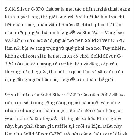
Solid Silver C-3PO thật sự là một tác phẩm nghệ thuật đáng
kinh ngạc trong thế giới Lego®. Với thiết kế tỉ mỉ và chi
tiết chân thực, nhân vật nhỏ này đã chinh phục trái tim
của những người hâm mộ Lego® và Star Wars. Vàng bạc
925 đắt đỏ đã được sử dụng để tạo nên Solid Silver C-3PO,
làm nổi bật vẻ sang trọng và quý phái của nó. Tuy nhiên,
không chỉ đơn giản là một món đồ chơi, Solid Silver C-
3PO còn là biểu tượng của sự kỳ diệu và đẳng cấp của
thương hiệu Lego®, thu hút sự quan tâm và săn đón của
cộng đồng người hâm mộ Lego® trên toàn thế giới.
Sự xuất hiện của Solid Silver C-3PO vào năm 2007 đã tạo
nên cơn sốt trong cộng đồng người hâm mộ, và chúng
nhanh chóng trở thành mục tiêu săn đón của những ai
yêu thích sưu tập Lego®. Nhưng để sở hữu Minifigure
này, bạn phải tham gia raffle tại cuối sự kiện. Điều này
làm cho Solid Silver C-3PO trở nên càng thêm đặc biệt và