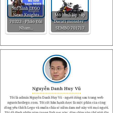
Mô hình LEGO
Nexo Knights
Mô hình lắp ráp
70323 - Pháo Đài
Ducati monster -
Nham…
SEMBO 701717
Nguyễn Danh Huy Vũ
Tôi là admin Nguyễn Danh Huy Vũ - người đứng sau trang web
nguoichoilego.com. Tôi rất hân hạnh được là một phần của cộng
đồng yêu thích Lego và muốn chia sẻ niềm đam mê này với mọi người.
Tôi đã dành nhiều năm trong lĩnh vực này, đắm chìm vào thế giới đầy