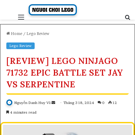
Skip
to
content
Menu
S
fo
Home
/
Lego Review
Lego Review
[REVIEW] LEGO NINJAGO
71732 EPIC BATTLE SET JAY
VS SERPENTINE
Send
Nguyễn Danh Huy Vũ
Tháng 3 18, 2024
0
12
an
4 minutes read
email