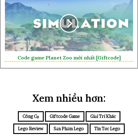
Code game Planet Zoo mới nhất [Giftcode]
Xem nhiều hơn:
Công Cụ
Giftcode Game
Giải Trí Khác
Lego Review
Sản Phẩm Lego
Tin Tức Lego