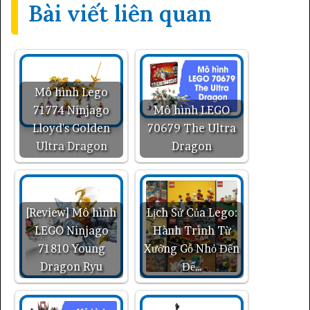
Bài viết liên quan
Mô hình Lego
71774 Ninjago
Mô hình LEGO
Lloyd's Golden
70679 The Ultra
Ultra Dragon
Dragon
[Review] Mô hình
Lịch Sử Của Lego:
LEGO Ninjago
Hành Trình Từ
71810 Young
Xưởng Gỗ Nhỏ Đến
Dragon Ryu
Đế…