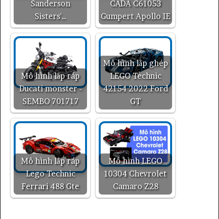
Sanderson
CADA C61053
Sisters'…
Gumpert Apollo IE
Mô hình lắp ghép
Mô hình lắp ráp
LEGO Technic
Ducati monster -
42154 2022 Ford
SEMBO 701717
GT
Mô hình lắp ráp
Mô hình LEGO
Lego Technic
10304 Chevrolet
Ferrari 488 Gte
Camaro Z28