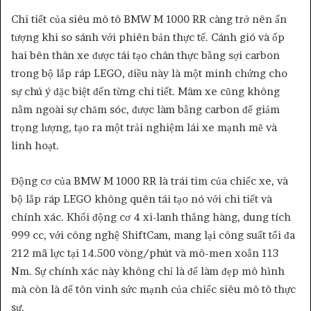
Chi tiết của siêu mô tô BMW M 1000 RR càng trở nên ấn
tượng khi so sánh với phiên bản thực tế. Cánh gió và ốp
hai bên thân xe được tái tạo chân thực bằng sợi carbon
trong bộ lắp ráp LEGO, điều này là một minh chứng cho
sự chú ý đặc biệt đến từng chi tiết. Mâm xe cũng không
nằm ngoài sự chăm sóc, được làm bằng carbon để giảm
trọng lượng, tạo ra một trải nghiệm lái xe mạnh mẽ và
linh hoạt.
Động cơ của BMW M 1000 RR là trái tim của chiếc xe, và
bộ lắp ráp LEGO không quên tái tạo nó với chi tiết và
chính xác. Khối động cơ 4 xi-lanh thẳng hàng, dung tích
999 cc, với công nghệ ShiftCam, mang lại công suất tối đa
212 mã lực tại 14.500 vòng/phút và mô-men xoắn 113
Nm. Sự chính xác này không chỉ là để làm đẹp mô hình
mà còn là để tôn vinh sức mạnh của chiếc siêu mô tô thực
sự.