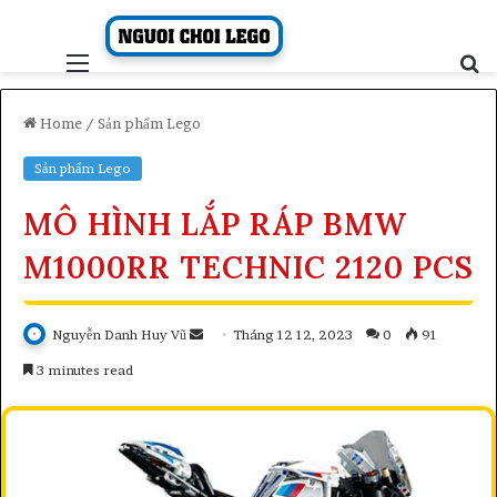
Skip
to
content
Menu
S
fo
Home
/
Sản phẩm Lego
Sản phẩm Lego
MÔ HÌNH LẮP RÁP BMW
M1000RR TECHNIC 2120 PCS
Send
Nguyễn Danh Huy Vũ
Tháng 12 12, 2023
0
91
an
3 minutes read
email