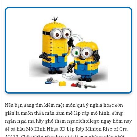
Nếu bạn đang tìm kiếm một món quà ý nghĩa hoặc đơn
giản là muốn thỏa mãn đam mê lắp ráp mô hình, đừng
ngần ngại mà hãy ghé thăm nguoichoilego ngay hôm nay
để sở hữu Mô Hình Nhựa 3D Lắp Ráp Minion Rise of Gru
A2112. Chắc chắn rằng bạn sẽ trải qua những giây phút