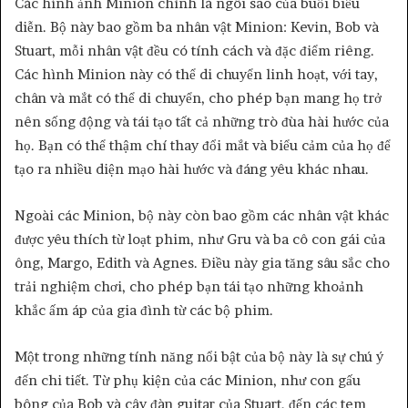
Các hình ảnh Minion chính là ngôi sao của buổi biểu
diễn. Bộ này bao gồm ba nhân vật Minion: Kevin, Bob và
Stuart, mỗi nhân vật đều có tính cách và đặc điểm riêng.
Các hình Minion này có thể di chuyển linh hoạt, với tay,
chân và mắt có thể di chuyển, cho phép bạn mang họ trở
nên sống động và tái tạo tất cả những trò đùa hài hước của
họ. Bạn có thể thậm chí thay đổi mắt và biểu cảm của họ để
tạo ra nhiều diện mạo hài hước và đáng yêu khác nhau.
Ngoài các Minion, bộ này còn bao gồm các nhân vật khác
được yêu thích từ loạt phim, như Gru và ba cô con gái của
ông, Margo, Edith và Agnes. Điều này gia tăng sâu sắc cho
trải nghiệm chơi, cho phép bạn tái tạo những khoảnh
khắc ấm áp của gia đình từ các bộ phim.
Một trong những tính năng nổi bật của bộ này là sự chú ý
đến chi tiết. Từ phụ kiện của các Minion, như con gấu
bông của Bob và cây đàn guitar của Stuart, đến các tem