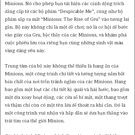
Minions. Nó cho phép bạn tái hiện các cảnh động trích
đẳng cấp từ các bộ phim “Despicable Me”, cũng như bộ
phim sắp ra mắt “Minions: The Rise of Gru” vào tương lai
gần. Bộ này không chỉ là một đồ chơi; nó là cơ hội để bước
vào giày của Gru, bậc thầy của các Minions, và khám phá
cuộc phiêu lưu của riêng bạn cùng những sinh vật màu
vàng đáng yêu này.
Trung tâm của bộ này không thể thiếu là hang ẩn của
Minions, một công trình chi tiết và tưởng tượng nắm bắt
bản chất của nơi trốn tránh ngầm của các Minions. Hang
bao gồm một loạt các chi tiết kỳ quái và hài hước, bao gồm
một đĩa xoay hoạt động, các cửa sổ bí mật, một thang trượt
và thậm chí còn có một tên lửa để thoát ra khi cần. Đó là
một công trình vui nhộn và hấp dẫn sẽ đưa bạn thẳng vào
trái tim của thế giới Minion.