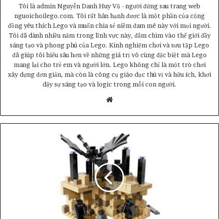
Tôi là admin Nguyễn Danh Huy Vũ - người đứng sau trang web
nguoichoilego.com. Tôi rất hân hạnh được là một phần của cộng
đồng yêu thích Lego và muốn chia sẻ niềm đam mê này với mọi người.
Tôi đã dành nhiều năm trong lĩnh vực này, đắm chìm vào thế giới đầy
sáng tạo và phong phú của Lego. Kinh nghiệm chơi và sưu tập Lego
đã giúp tôi hiểu sâu hơn về những giá trị vô cùng đặc biệt mà Lego
mang lại cho trẻ em và người lớn. Lego không chỉ là một trò chơi
xây dựng đơn giản, mà còn là công cụ giáo dục thú vị và hữu ích, khơi
dậy sự sáng tạo và logic trong mỗi con người.
Website