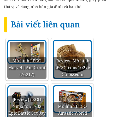
thú vị và đáng nhớ bên gia đình và bạn bè!
Bài viết liên quan
Mô hình LEGO
[Review] Mô hình
Marvel I Am Groot
LEGO Icons 10276
(76217)
Colosseum
[Review] LEGO
Ninjago 71732
Mô hình LEGO
Epic Battle Set Jay
Jurassic World