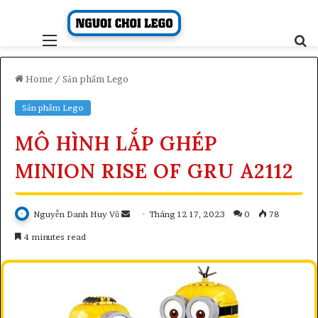
Skip
to
content
Menu
S
fo
Home
/
Sản phẩm Lego
Sản phẩm Lego
MÔ HÌNH LẮP GHÉP
MINION RISE OF GRU A2112
Send
Nguyễn Danh Huy Vũ
Tháng 12 17, 2023
0
78
an
4 minutes read
email