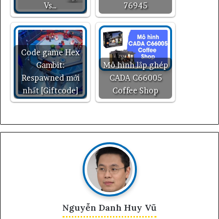
Vs…
76945
Code game Hex
Gambit:
Mô hình lắp ghép
Respawned mới
CADA C66005
nhất [Giftcode]
Coffee Shop
Nguyễn Danh Huy Vũ